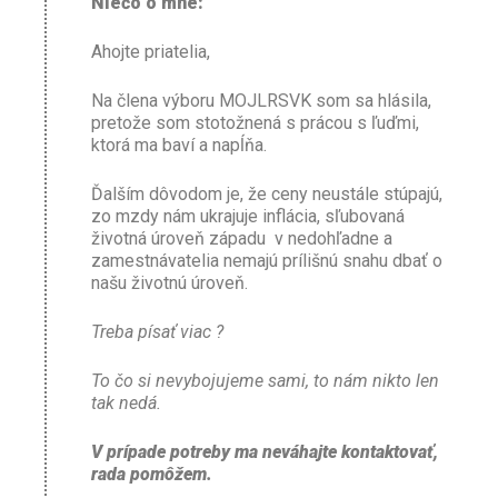
Niečo o mne:
Ahojte priatelia,
Na člena výboru MOJLRSVK som sa hlásila,
pretože som stotožnená s prácou s ľuďmi,
ktorá ma baví a napĺňa.
Ďalším dôvodom je, že ceny neustále stúpajú,
zo mzdy nám ukrajuje inflácia, sľubovaná
životná úroveň západu v nedohľadne a
zamestnávatelia nemajú prílišnú snahu dbať o
našu životnú úroveň.
Treba písať viac ?
To čo si nevybojujeme sami, to nám nikto len
tak nedá.
V prípade potreby ma neváhajte kontaktovať,
rada pomôžem.