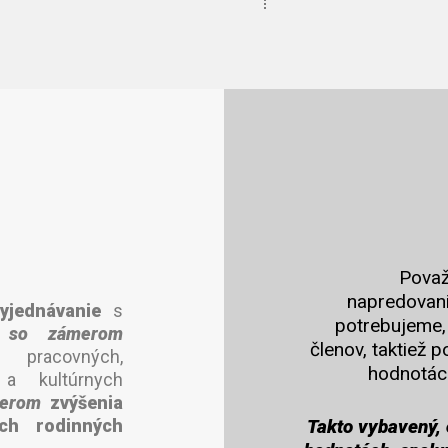
Považ
napredovanie
vyjednávanie
s
potrebujeme,
,
so zámerom
členov, taktiež 
 pracovných,
hodnotách
 a kultúrnych
erom
zvýšenia
ich rodinných
Takto vybavený, 