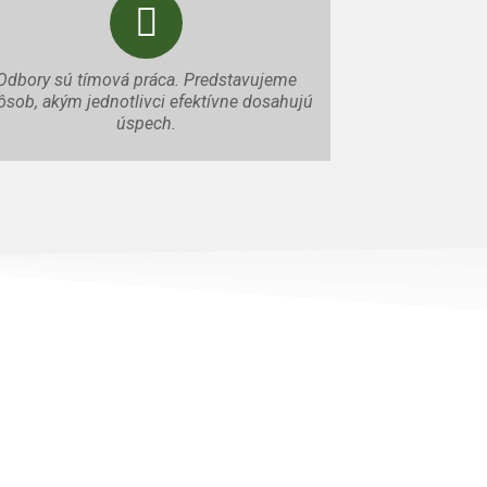
Odbory sú tímová práca. Predstavujeme
ôsob, akým jednotlivci efektívne dosahujú
úspech.