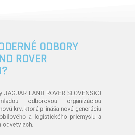
MODERNÉ ODBORY
ND ROVER
O?
ry JAGUAR LAND ROVER SLOVENSKO
adou odborovou organizáciou
novú krv, ktorá prináša novú generáciu
bilového a logistického priemyslu a
 odvetviach.