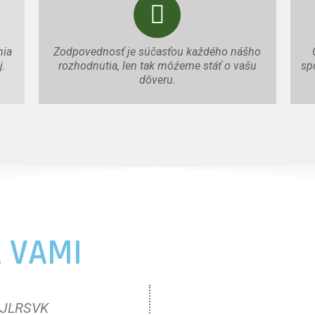
nia
Zodpovednosť je súčasťou každého nášho
j.
rozhodnutia, len tak môźeme stáť o vašu
sp
dôveru.
 VAMI
MOJLRSVK