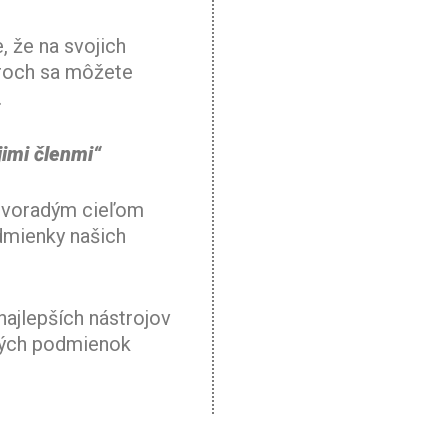
, že na svojich
roch sa môžete
.
jimi členmi“
rvoradým cieľom
dmienky našich
najlepších nástrojov
ných podmienok