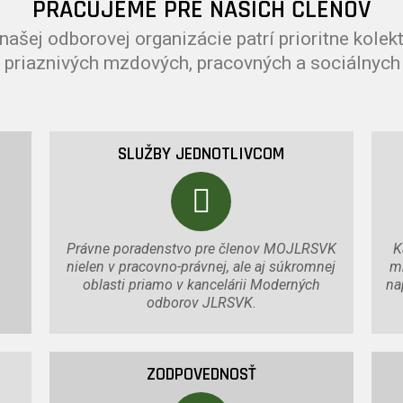
PRACUJEME PRE NAŠICH ČLENOV
ašej odborovej organizácie patrí prioritne kole
 priaznivých mzdových, pracovných a sociálnyc
SLUŽBY JEDNOTLIVCOM
Právne poradenstvo pre členov MOJLRSVK
K
nielen v pracovno-právnej, ale aj súkromnej
m
oblasti priamo v kancelárii Moderných
na
odborov JLRSVK.
ZODPOVEDNOSŤ