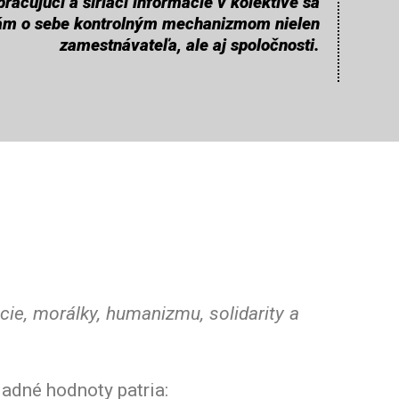
racujúci a šíriaci informácie v kolektíve sa
ám o sebe kontrolným mechanizmom nielen
zamestnávateľa, ale aj spoločnosti.
ie, morálky, humanizmu, solidarity a
ladné hodnoty patria: