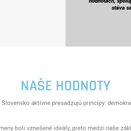
hodnotách, spolup
stáva s
NAŠE HODNOTY
Slovensko aktívne presadzujú princípy:
demokrac
meny boli vznešené ideály, preto medzi naše zák