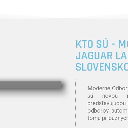
KTO SÚ - 
JAGUAR LA
SLOVENSK
Moderné Odbo
sú novou ml
predstavujúcou 
odborov automo
tomu príbuzných