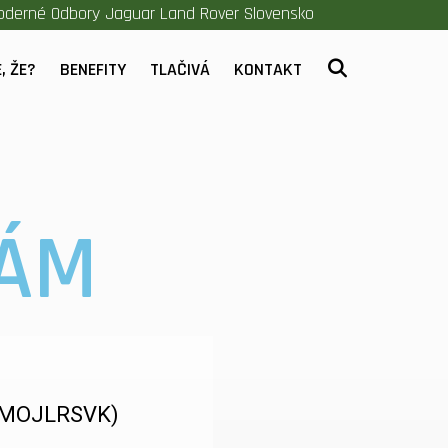
derné Odbory Jaguar Land Rover Slovensko
HĽADAŤ
, ŽE?
BENEFITY
TLAČIVÁ
KONTAKT
NÁM
(MOJLRSVK)