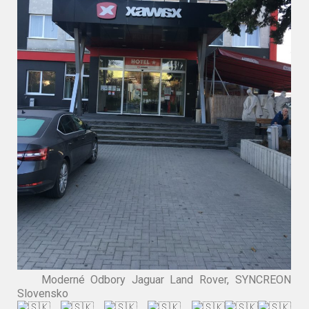
Moderné Odbory Jaguar Land Rover, SYNCREON
Slovensko
️
️️
️
️