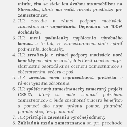
minút, čím sa stala len druhou automobilkou na
Slovensku, ktorá ma väčší rozsah prestávky pre
zamestnancov.
JLR zavedie v rámci podpory motivácie
zamestnancov
zapožičania Defenderu za 100%
dochádzku.
JLR
mení podmienky vyplácania výrobného
bonusu
a to tak, že zamestnancom stačí splniť
podmienku dochádzky.
JLR
zrealizuje v rámci podpory motivácie nové
benefity
po splnení určitých kritérií voucher napr:
slávnostné odovzdávanie ocenení zamestnancov s
občerstvením, večeru a pod.
JLR
zavádza novú ospravedlnenú prekážku
v
rámci využitia očkovania.
JLR
spúšťa nový zamestnanecky zameraný projekt
CESTA
, ktorý sa bude venovať potrebám
zamestnancov a bude obsahovať viacero benefitov
a pomoci ako napr. právnu pomoc, finančné
poradenstvo, terapeuta atď.
JLR
pristúpi k zavedeniu výročnej odmeny
.
Základná mzda zamestnanca
sa pri prechode