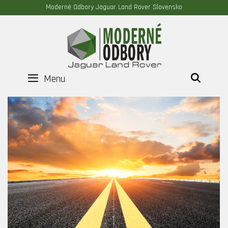
Moderné Odbory Jaguar Land Rover Slovensko
Menu
HĽAD