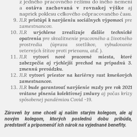
z jedného pracovného režimu do iného nemení
a
ostáva zachovaná v rovnakej výške
aj
napriek poklesu celkového odpracovaného času.
JLR
pristúpi k navýšeniu sociálnych výpomocí
pre
zamestnancov.
JLR
urýchlene zrealizuje ďalšie technické
opatrenia
pre skvalitnenie pracovného a životného
prostredia (úprava svetlíkov, vybudovanie
veterných štítov proti prievanu, atď. ).
JLR
vytvorí nové pracovné miesta, ktoré
zabezpečia aj rýchlejší prechod na prípadnú 3.
zmennú prevádzku.
JLR
vytvorí priestor na kariérny rast kmeňových
zamestnancov.
JLR
bude garantovať navýšenie mzdy pre rok 2021
vrátane plnenia kolektívnej zmluvy
aj počas krízy
spôsobenej pandémiou Covid -19.
Zároveň by sme chceli aj našim starým kolegom, ale aj
novým kolegom, ktorých poslednú dobu pribúda,
predstaviť a pripomenúť ich nárok na vyjednané benefity.