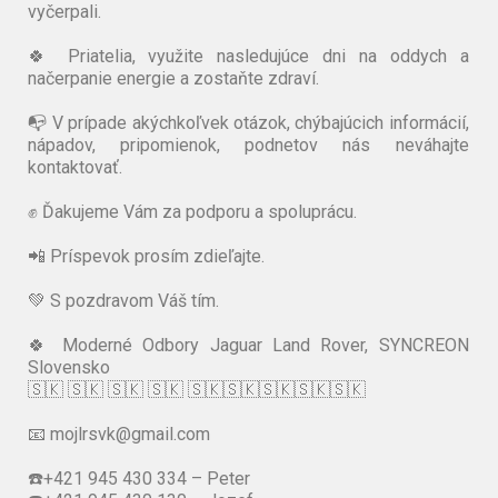
vyčerpali.
🍀 Priatelia, využite nasledujúce dni na oddych a
načerpanie energie a zostaňte zdraví.
📭 V prípade akýchkoľvek otázok, chýbajúcich informácií,
nápadov, pripomienok, podnetov nás neváhajte
kontaktovať.
✊ Ďakujeme Vám za podporu a spoluprácu.
📲 Príspevok prosím zdieľajte.
💚 S pozdravom Váš tím.
🍀 Moderné Odbory Jaguar Land Rover, SYNCREON
Slovensko
🇸🇰️ 🇸🇰️️ 🇸🇰️ 🇸🇰️ 🇸🇰🇸🇰🇸🇰🇸🇰🇸🇰
📧 mojlrsvk@gmail.com
☎️+421 945 430 334 – Peter