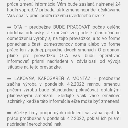
práce zmení, informácia Vám bude zaslaná najmenej 24
hodín vopred. V prípade, ak k zmene nepríde, očakávame
Vás späť v práci podľa rozvrhu uvedeného nižšie:
➡️ OTA – predbežne BUDE PRACOVAŤ počas celého
obdobia odstávky. Je možné, že pride k čiastočnému
obmedzeniu výroby aj na tejto prevádzke, a to vo forme
ponechania časti zamestnancov doma alebo vo forme
práce len v jednej, prípadne dvoch smenách. O presnom
pláne pre prevádzku OTA vás budú operatívne
informovať priami nadriadení v závislosti od vývoja
situácie na tejto prevádzke.
➡️ LAKOVŇA, KAROSÁREŇ A MONTÁŽ – predbežne
začína výroba v pondelok, 4.2.2022 rannou smenou,
pričom výroba bude štandardne pokračovať ostatnými
plánovanými smenami. Sledujte však vaše emailové
schránky, keďže táto informácia ešte môže byť zmenená.
➡️ Všetky tímy podporných oddelení sa vrátia späť do
práce predbežne v pondelok 4.2.2022, pokiaľ ich priami
nadriadení nerozhodnú inak.