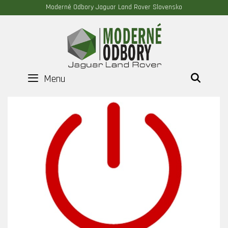
Moderné Odbory Jaguar Land Rover Slovensko
Menu
HĽAD