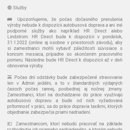
🟢 Služby
🚌 Upozorňujeme, že počas dočasného prerušenia
výroby nebude k dispozícii autobusová doprava a ani iné
podporné služby ako napríklad HR Direct alebo
Lindstrom. HR Direct bude k dispozícii v pondelok,
31.1.2022 (online aj osobne v priestoroch závodu), aby
si zamestnanci mohli vybaviť záležitosti súvisiace s
koncom mesiaca, prípadne so skončením pracovného
pomeru. Následne bude HR Direct k dispozícii až v deň
obnovenia výroby.
🚕 Počas dní odstávky bude zabezpečené stravovanie
len v Admin jedálni, a to v štandardných výdajných
časoch počas rannej, poobednej aj nočnej zmeny.
Zamestnanci, ktorí na dochádzanie do práce využívajú
autobusovú dopravu a bude od nich vyžadovaná
prítomnosť v práci, sa do práce dopravia taxíkmi, ktorých
objednanie zabezpečia priami nadriadení.
💶 Zamestnancom, ktorí nebudú pracovať na základe
rozhodnutia ich priameho nadriadeného, a ktorým nebude