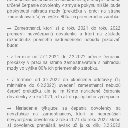
určené čerpanie dovolenky v zmysle pokynu nižšie, bude
poskytnutá náhrada mzdy (prekážka v práci na strane
zamestnávateľa) vo výške 80% ich priemerného zárobku.
➡️ Zamestnanci, ktorí si z roku 2021 do roku 2022
preniesli nevyčerpanú dovolenku a ktorí na základe
rozhodnutia priameho nadriadeného nebudú pracovať,
bude:
• v termíne od 27.1.2021 do 2.2.2022 určené čerpanie
prekážky v práci na strane zamestnávateľa s náhradou
mzdy vo výške 80% ich priemerného zárobku.
• v termíne od 3.2.2022 do ukončenia odstávky (t.j.
mininálne do 6.2.2022) uvedení zamestnanci nebudú
čerpať prekážku, ale je im týmto nariadené čerpanie
dovolenky z roku 2021, a to až do jej úplného výčerpania.
➡️ Nariadenie týkajúce sa čepania dovolenky sa
nevzťahuje na zamestnancov, ktorí si neprenášali
nevyčerpanú dovolenku z roku 2021 do roku 2022 alebo
si dovolenku prenášali, avšak už ju ku dňu 3.2.2022