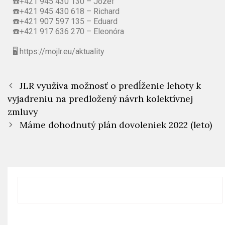
☎️+421 945 430 130 – Jozef
☎️+421 945 430 618 – Richard
☎️+421 907 597 135 – Eduard
☎️+421 917 636 270 – Eleonóra
🖥
https://mojlr.eu/aktuality
JLR využíva možnosť o predĺženie lehoty k
vyjadreniu na predložený návrh kolektívnej
zmluvy
Máme dohodnutý plán dovoleniek 2022 (leto)