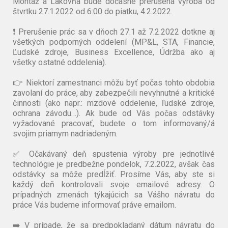
Montáž a Lakovňa bude dočasne prerušená výroba od
štvrtku 27.1.2022 od 6:00 do piatku, 4.2.2022.
❗️ Prerušenie prác sa v dňoch 27.1 až 7.2.2022 dotkne aj
všetkých podporných oddelení (MP&L, STA, Financie,
Ľudské zdroje, Business Excellence, Údržba ako aj
všetky ostatné oddelenia).
👉 Niektorí zamestnanci môžu byť počas tohto obdobia
zavolaní do práce, aby zabezpečili nevyhnutné a kritické
činnosti (ako napr.: mzdové oddelenie, ľudské zdroje,
ochrana závodu…). Ak bude od Vás počas odstávky
vyžadované pracovať, budete o tom informovaný/á
svojim priamym nadriadeným.
✅ Očakávaný deň spustenia výroby pre jednotlivé
technológie je predbežne pondelok, 7.2.2022, avšak čas
odstávky sa môže predĺžiť. Prosíme Vás, aby ste si
každý deň kontrolovali svoje emailové adresy. O
prípadných zmenách týkajúcich sa Vášho návratu do
práce Vás budeme informovať práve emailom.
➡️ V prípade, že sa predpokladaný dátum návratu do