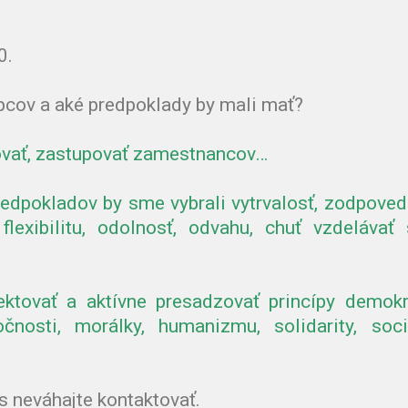
0.
pcov a aké predpoklady by mali mať?
ovať, zastupovať zamestnancov…
dpokladov by sme vybrali vytrvalosť, zodpoved
 flexibilitu, odolnosť, odvahu, chuť vzdelávať
ktovať a aktívne presadzovať princípy demokr
čnosti, morálky, humanizmu, solidarity, soci
s neváhajte kontaktovať.