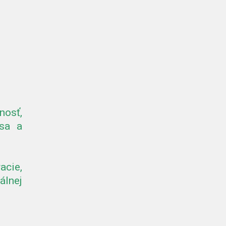
nosť,
 sa a
acie,
álnej