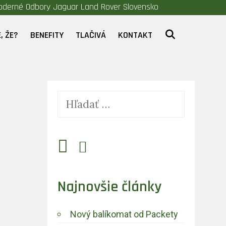
derné Odbory Jaguar Land Rover Slovensko
HĽADAŤ
, ŽE?
BENEFITY
TLAČIVÁ
KONTAKT
Najnovšie články
Nový balíkomat od Packety