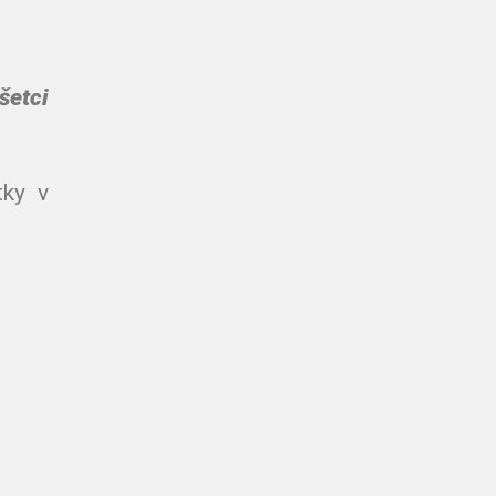
šetci
ky v