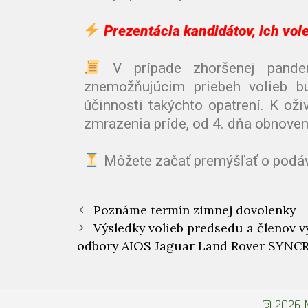
Prezentácia kandidátov, ich vo
V prípade zhoršenej pandem
znemožňujúcim priebeh volieb b
účinnosti takýchto opatrení. K ož
zmrazenia príde, od 4. dňa obnoven
Môžete začať premýšľať o podáva
Poznáme termín zimnej dovolenky
Výsledky volieb predsedu a členov 
odbory AIOS Jaguar Land Rover SYNC
© 2026 