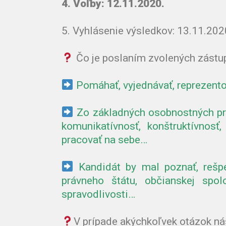
4. Voľby: 12.11.2020.
5. Vyhlásenie výsledkov: 13.11.202
Čo je poslaním zvolených zástu
Pomáhať, vyjednávať, reprezent
Zo základných osobnostných pre
komunikatívnosť, konštruktívnosť,
pracovať na sebe…
Kandidát by mal poznať, rešpe
právneho štátu, občianskej spolo
spravodlivosti…
V prípade akýchkoľvek otázok ná