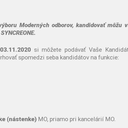
 výboru Moderných odborov, kandidovať môžu v
 v SYNCREONE.
03.11.2020
si môžete podávať Vaše Kandidát
vrhovať spomedzi seba kandidátov na funkcie:
ke (nástenke)
MO, priamo pri kancelárií MO.