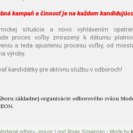
lebná kampaň a činnosť je na každom kandidujúc
ickej situácie a novo vyhlásením opatren
ude proces voľby zmrazený k dátumu platno
iveniu a teda spusteniu procesu voľby, od miest
ia výroby.
ť kandidátky pre aktívnu službu v odboroch!
výboru základnej organizácie odborového zväzu Mod
REON.
Moderné odbory Jaguar Land Rover Slovensko
• Made by