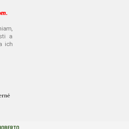
om.
iam,
sti a
a ich
erné
HOBERTO