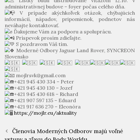
Lístky budú distribuované víťazom 12.10. v
administratívnej budove – foyer počas celého dňa.
V prípade akýchkoľvek otázok, chýbajúcich
informácií, nápadov, pripomienok, podnetov nás
neváhajte kontaktovať.
Ďakujeme Vám za podporu a spoluprácu.
Príspevok prosím zdieľajte.
S pozdravom Váš tím.
Moderné Odbory Jaguar Land Rover, SYNCREON
Slovensko
️
️️
️
️
mojlrsvk@gmail.com
+421 945 430 334 – Peter
+421 945 430 130 – Jozef
+421 945 430 618 – Richard
+421 907 597 135 – Eduard
+421 917 636 270 – Eleonóra
https://mojlr.eu/aktuality
Členovia Moderných Odborov majú voľné
vstupy a zľavu do Body Worldu.