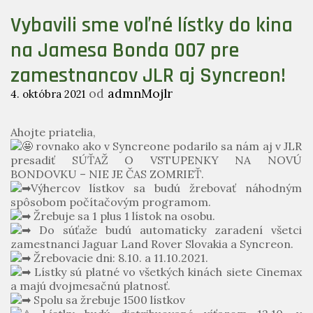
Vybavili sme voľné lístky do kina
na Jamesa Bonda 007 pre
zamestnancov JLR aj Syncreon!
od
admnMojlr
4. októbra 2021
Ahojte priatelia,
rovnako ako v Syncreone podarilo sa nám aj v JLR
presadiť SÚŤAŽ O VSTUPENKY NA NOVÚ
BONDOVKU – NIE JE ČAS ZOMRIEŤ.
Výhercov lístkov sa budú žrebovať náhodným
spôsobom počítačovým programom.
Žrebuje sa 1 plus 1 lístok na osobu.
Do súťaže budú automaticky zaradení všetci
zamestnanci Jaguar Land Rover Slovakia a Syncreon.
Žrebovacie dni: 8.10. a 11.10.2021.
Lístky sú platné vo všetkých kinách siete Cinemax
a majú dvojmesačnú platnosť.
Spolu sa žrebuje 1500 lístkov