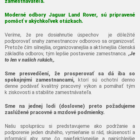
zamestnávateľa.
Moderné odbory Jaguar Land Rover, sú pripravené
pomôcť v akýchkoľvek otázkach.
Veríme, že pre dosiahnutie úspechov je dôležité
podporovať snahy zamestnancov odborovo sa organizovať.
Pretože čím silnejšia, organizovanejšia a aktívnejšia členská
základňa odborov, tým lepšie postavenie zamestnanca. „
Je
to len v našich rukách
„.
Sme presvedčení, že prosperovať sa dá iba so
spokojnými zamestnancami,
ktorí sú ochotní denno
denne podávať kvalitný pracovný výkon a pomáhať tým
k ziskovosti a stabilite zamestnávateľa.
Sme na jednej lodi (doslovne) preto požadujeme
zaslúžené pracovné a mzdové podmienky.
Našu spoluprácu si predstavujeme ako podržanie a
podporenie jeden druhého, vymieňanie si rád, skúseností a
informácií aby sme čo najefektívnejšie a najrýchlejšie