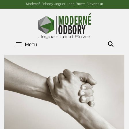
Moderné Odbory Jaguar Land Rover Slovensko
Menu
HĽAD