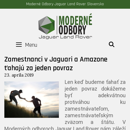
Moderné Odbory Jaguar Land Rover Slovensko
Menu
HĽAD
Zamestnanci v Jaguari a Amazone
ťahajú za jeden povraz
23. apríla 2019
Len keď budeme ťahať za
jeden povraz dokážeme
byť adekvátnou
protiváhou ku
zamestnávateľom,
zamestnávateľským
zväzom a štátu. V
Moderných odboroch Jaguar Land Rover nám záleží